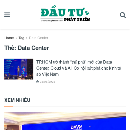
Home
Tag
Data Center
Thẻ:
Data Center
TP.HCM trở thành “thủ phủ” mới của Data
Center, Cloud và AI: Cơ hội bứt phá cho kinh tế
số Việt Nam
23/06/2026
XEM NHIỀU