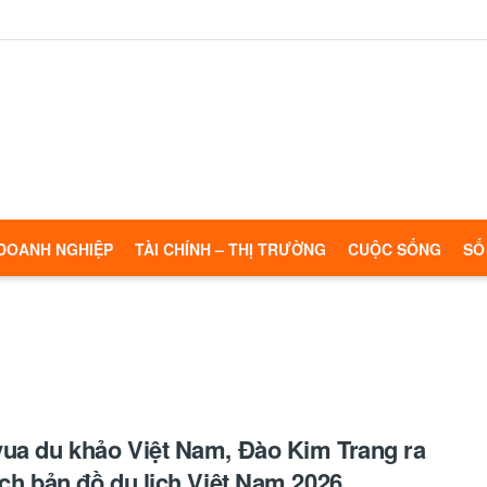
DOANH NGHIỆP
TÀI CHÍNH – THỊ TRƯỜNG
CUỘC SỐNG
SỐ
ua du khảo Việt Nam, Đào Kim Trang ra
ịch bản đồ du lịch Việt Nam 2026