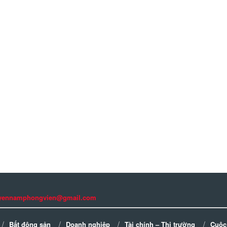
guyennamphongvien@gmail.com
Bất động sản
Doanh nghiệp
Tài chính – Thị trường
Cuộc