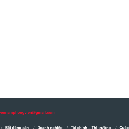
guyennamphongvien@gmail.com
Bất động sản
Doanh nghiệp
Tài chính – Thị trường
Cuộc