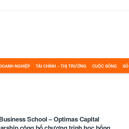
DOANH NGHIỆP
TÀI CHÍNH – THỊ TRƯỜNG
CUỘC SỐNG
SỐ
usiness School – Optimas Capital
arship công bố chương trình học bổng