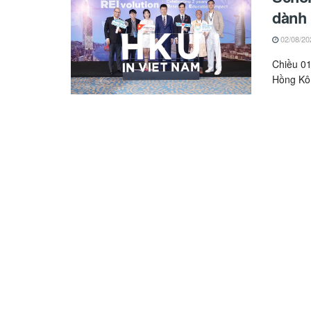
dành 
02/08/20
Chiều 0
Hồng Kôn