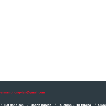
guyennamphongvien@gmail.com
Bất động sản
Doanh nghiệp
Tài chính – Thị trường
Cuộc