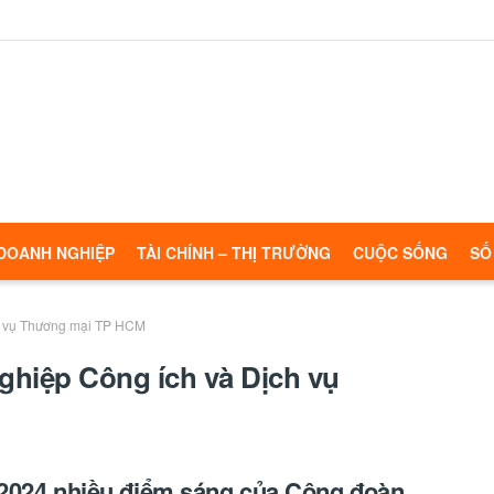
DOANH NGHIỆP
TÀI CHÍNH – THỊ TRƯỜNG
CUỘC SỐNG
SỐ
h vụ Thương mại TP HCM
hiệp Công ích và Dịch vụ
024 nhiều điểm sáng của Công đoàn