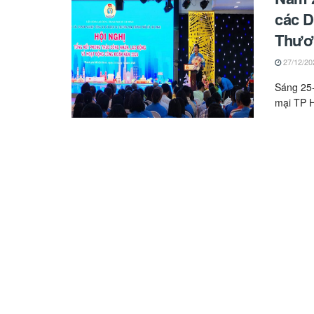
các D
Thươ
27/12/20
Sáng 25
mại TP 