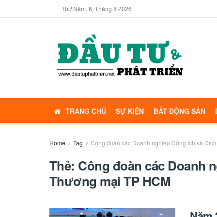
Thứ Năm, 6, Tháng 8 2026
TRANG CHỦ
SỰ KIỆN
BẤT ĐỘNG SẢN
Home
Tag
Công đoàn các Doanh nghiệp Công ích và Dịc
Thẻ:
Công đoàn các Doanh ng
Thương mại TP HCM
Năm 2