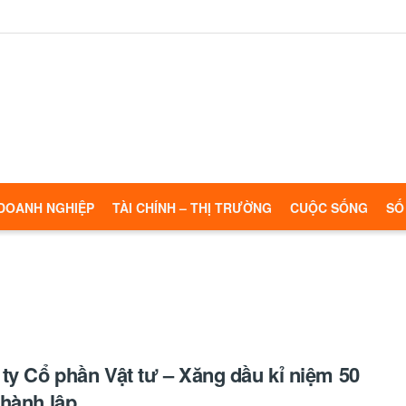
DOANH NGHIỆP
TÀI CHÍNH – THỊ TRƯỜNG
CUỘC SỐNG
SỐ
ty Cổ phần Vật tư – Xăng dầu kỉ niệm 50
hành lập