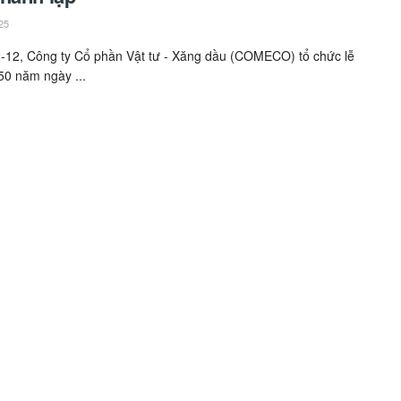
25
-12, Công ty Cổ phần Vật tư - Xăng dầu (COMECO) tổ chức lễ
50 năm ngày ...