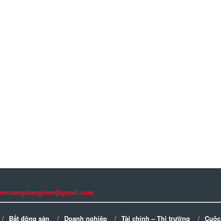
guyennamphongvien@gmail.com
Bất động sản
Doanh nghiệp
Tài chính – Thị trường
Cuộc