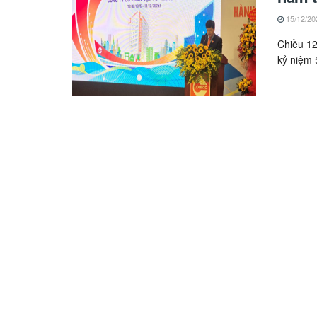
15/12/20
Chiều 12
kỷ niệm 