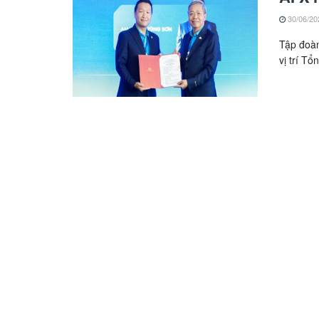
30/06/20
Tập đoà
vị trí Tổ