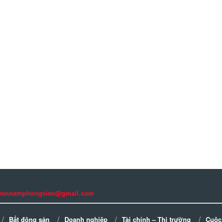
guyennamphongvien@gmail.com
Bất động sản
Doanh nghiệp
Tài chính – Thị trường
Cuộc