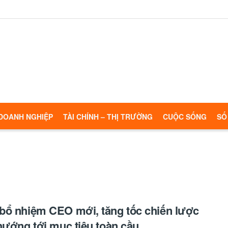
DOANH NGHIỆP
TÀI CHÍNH – THỊ TRƯỜNG
CUỘC SỐNG
SỐ
ổ nhiệm CEO mới, tăng tốc chiến lược
hướng tới mục tiêu toàn cầu