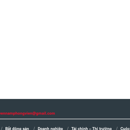
guyennamphongvien@gmail.com
Bất động sản
Doanh nghiệp
Tài chính – Thị trường
Cuộc