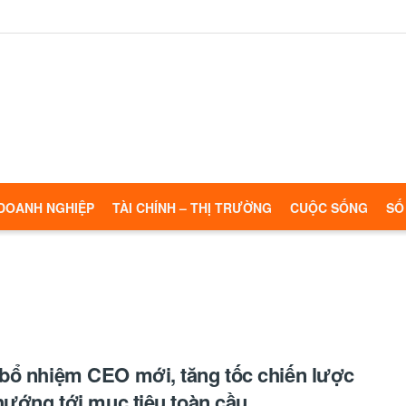
DOANH NGHIỆP
TÀI CHÍNH – THỊ TRƯỜNG
CUỘC SỐNG
SỐ
ổ nhiệm CEO mới, tăng tốc chiến lược
hướng tới mục tiêu toàn cầu