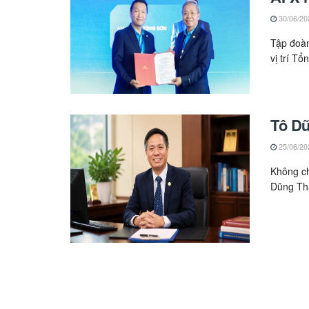
30/06/20
Tập đoà
vị trí Tổ
Tô Dũ
25/06/20
Không ch
Dũng Thá