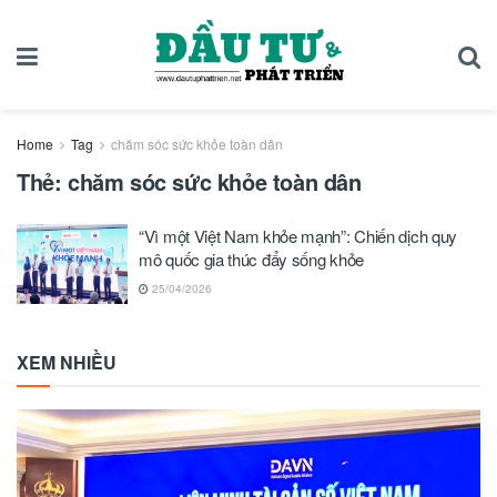
Home
Tag
chăm sóc sức khỏe toàn dân
Thẻ:
chăm sóc sức khỏe toàn dân
“Vì một Việt Nam khỏe mạnh”: Chiến dịch quy
mô quốc gia thúc đẩy sống khỏe
25/04/2026
XEM NHIỀU