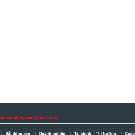
guyennamphongvien@gmail.com
Bất động sản
Doanh nghiệp
Tài chính – Thị trường
Cuộc