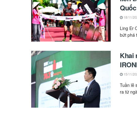
Quốc
18/11/20
Ling Er 
bứt phá 
Khai 
IRON
15/11/20
Tuần lễ 
ra từ ngà