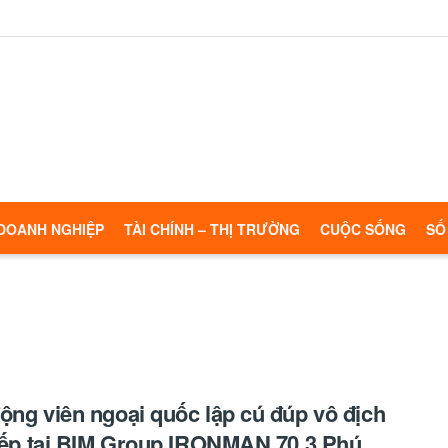
DOANH NGHIỆP
TÀI CHÍNH – THỊ TRƯỜNG
CUỘC SỐNG
SỐ
ộng viên ngoại quốc lập cú đúp vô địch
tiếp tại BIM Group IRONMAN 70.3 Phú