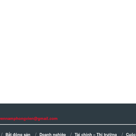
guyennamphongvien@gmail.com
Bất động sản
Doanh nghiệp
Tài chính – Thị trường
Cuộc