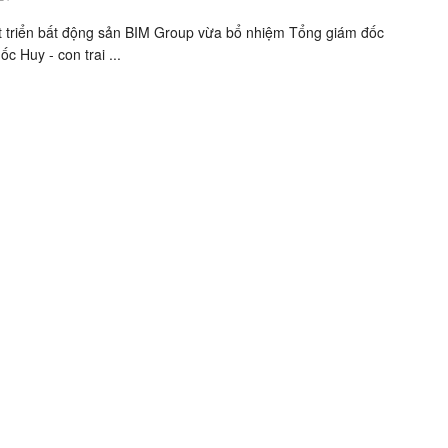
 triển bất động sản BIM Group vừa bổ nhiệm Tổng giám đốc
c Huy - con trai ...