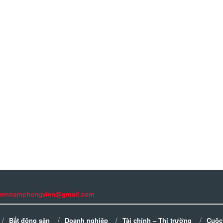
guyennamphongvien@gmail.com
Bất động sản
Doanh nghiệp
Tài chính – Thị trường
Cuộc