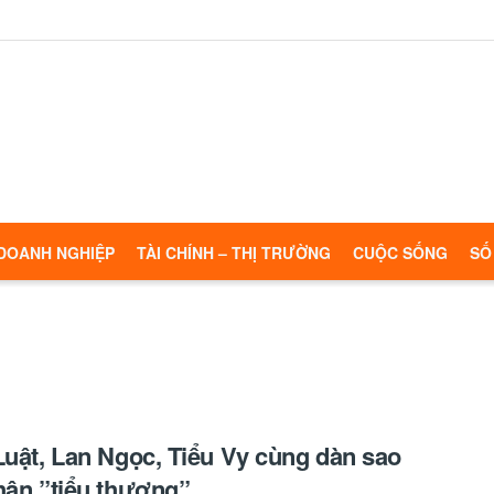
DOANH NGHIỆP
TÀI CHÍNH – THỊ TRƯỜNG
CUỘC SỐNG
SỐ
Luật, Lan Ngọc, Tiểu Vy cùng dàn sao
hân ”tiểu thương”