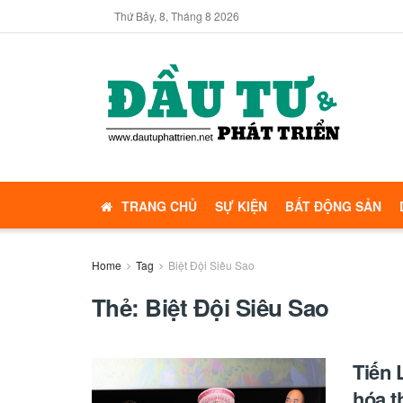
Thứ Bảy, 8, Tháng 8 2026
TRANG CHỦ
SỰ KIỆN
BẤT ĐỘNG SẢN
Home
Tag
Biệt Đội Siêu Sao
Thẻ:
Biệt Đội Siêu Sao
Tiến 
hóa t