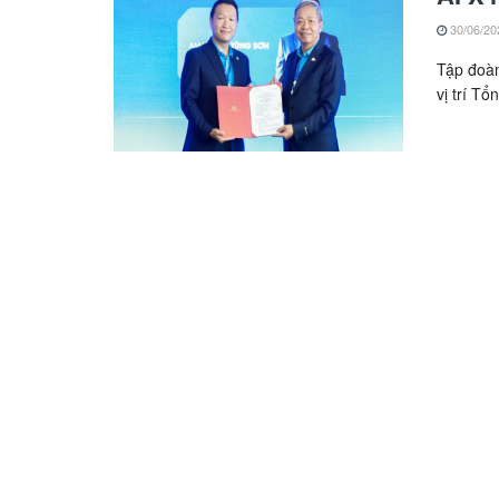
30/06/20
Tập đoà
vị trí Tổ