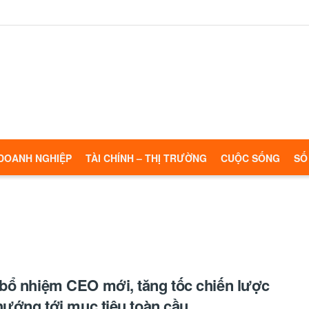
DOANH NGHIỆP
TÀI CHÍNH – THỊ TRƯỜNG
CUỘC SỐNG
SỐ
ổ nhiệm CEO mới, tăng tốc chiến lược
hướng tới mục tiêu toàn cầu