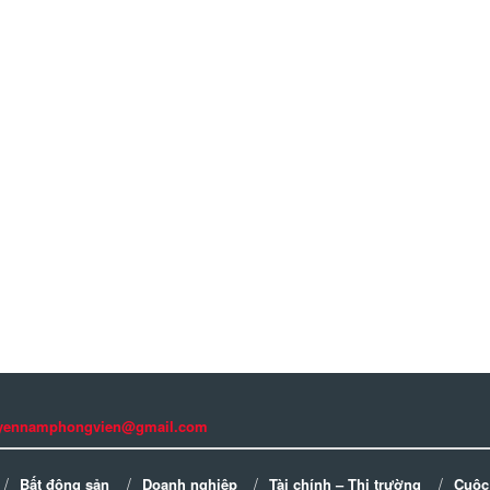
guyennamphongvien@gmail.com
Bất động sản
Doanh nghiệp
Tài chính – Thị trường
Cuộc