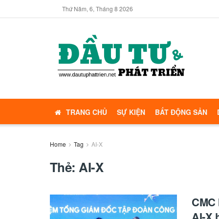
Thứ Năm, 6, Tháng 8 2026
TRANG CHỦ
SỰ KIỆN
BẤT ĐỘNG SẢN
Home
Tag
AI-X
Thẻ:
AI-X
CMC b
AI-X 