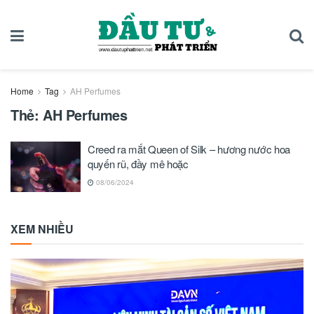
Home
Tag
AH Perfumes
Thẻ:
AH Perfumes
Creed ra mắt Queen of Silk – hương nước hoa
quyến rũ, đầy mê hoặc
08/06/2024
XEM NHIỀU