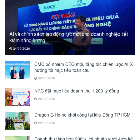
AI và chính sách tạo động lực mới cho doanh nghiệp tiết
kiệm năng lượng
24/07/2026
CMC bổ nhiệm CEO mới, tăng tốc chiến lược AI-X
hướng tới mục tiêu toàn cầu
30/06/2026
NRC đặt mục tiêu doanh thu 1.200 tỷ đồng
26/06/2026
Dragon E-Home khởi công tại khu Đông TP.HCM
22/06/2026
Doanh thu tăng hơn 208%, lợi nhuận vượt 44% kế