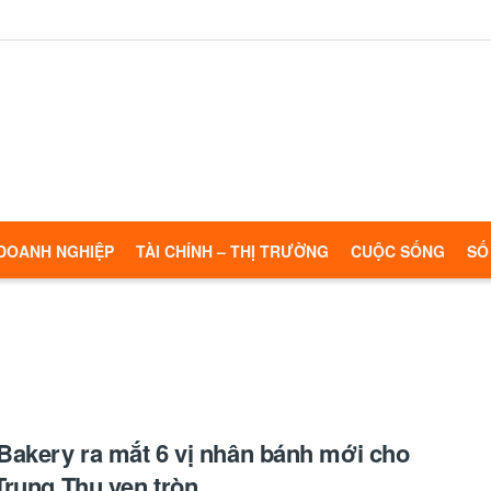
DOANH NGHIỆP
TÀI CHÍNH – THỊ TRƯỜNG
CUỘC SỐNG
SỐ
akery ra mắt 6 vị nhân bánh mới cho
rung Thu vẹn tròn