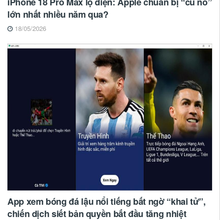
iPhone 18 Pro Max lộ diện: Apple chuẩn bị “cú nổ”
lớn nhất nhiều năm qua?
18/05/2026
App xem bóng đá lậu nổi tiếng bất ngờ “khai tử”,
chiến dịch siết bản quyền bắt đầu tăng nhiệt