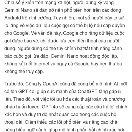
Chia sẻ ý kiến trên mạng xã hội, người dùng kỳ vọng
Gemini Nano sẽ dần trở nên phổ biến hơn trên các dòng
Android trên thị trường. Tuy nhiên, một số người bày tỏ sự
lo lắng về việc dữ liệu cuộc gọi có thể bị lộ nếu cấp quyền
cho Google. Về vấn đề này, Google cho rằng dữ liệu cuộc
gọi được bảo vệ, chỉ được lưu trên điện thoại của người
dùng. Người dùng có thể tùy chỉnh bật/tắt tính năng cảnh
báo cuộc gọi lừa đảo. Gemini Nano hoạt động độc lập,
không kết nối internet và ngay cả Google hay bên thứ ba
không thể truy cập.
Trước đó, Công ty OpenAI cũng đã công bố mô hình AI mới
có tên GPT-4o, giúp sức mạnh của ChatGPT tăng gấp 5
lần. Theo đó, với việc tối ưu hóa các thuật toán và phương
pháp huấn luyện, GPT-4o sẽ cung cấp các câu trả lời chính
xác hơn và duy trì độ nhất quán cao trong các cuộc hội
thoại dài. Giảm thiểu các lỗi phổ biến và nâng cao khả
năng hiểu ngữ cảnh, giúp mô hình phản hồi chính xác hơn