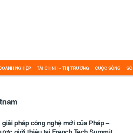
DOANH NGHIỆP
TÀI CHÍNH – THỊ TRƯỜNG
CUỘC SỐNG
SỐ
etnam
 giải pháp công nghệ mới của Pháp –
được giới thiệu tại French Tech Summit