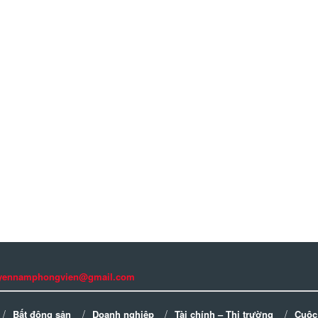
guyennamphongvien@gmail.com
Bất động sản
Doanh nghiệp
Tài chính – Thị trường
Cuộc